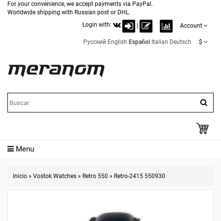
For your convenience, we accept payments via PayPal.
Worldwide shipping with Russian post or DHL.
Login with:
|
Account
Русский
English
Español
Italian
Deutsch
$
Menu
Inicio
»
Vostok Watches
»
Retro 550
»
Retro-2415 550930