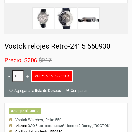
Vostok relojes Retro-2415 550930
Precio:
$206
$217
AGREGAR AL CARRITO
Agregar a la lista de Deseos
Comparar
Agregar al Carrito
Vostok Watches
Retro 550
Marca:
ЗАО Чистопольский Часовой Завод "ВОСТОК"
Código del producto:
550930