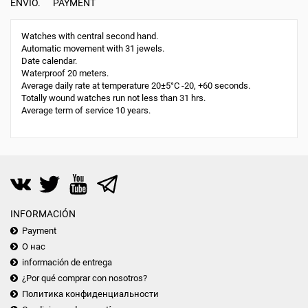
ENVÍO.
PAYMENT
Watches with central second hand.
Automatic movement with 31 jewels.
Date calendar.
Waterproof 20 meters.
Average daily rate at temperature 20±5°С -20, +60 seconds.
Totally wound watches run not less than 31 hrs.
Average term of service 10 years.
INFORMACIÓN
Payment
О нас
información de entrega
¿Por qué comprar con nosotros?
Политика конфиденциальности