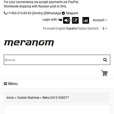
For your convenience, we accept payments via PayPal.
Worldwide shipping with Russian post or DHL.
+7-903-313-85-50
(Dmitry)
WhatsApp
Telegram
Login with:
|
Account
Русский
English
Español
Italian
Deutsch
$
Menu
Inicio
»
Vostok Watches
»
Retro-2415 550077