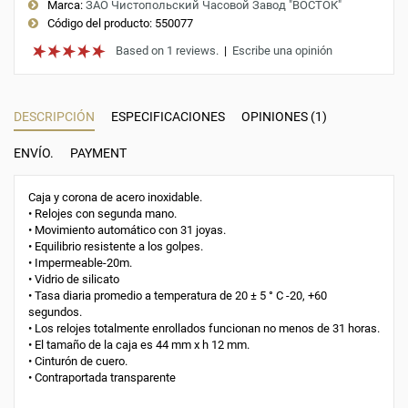
Marca:
ЗАО Чистопольский Часовой Завод "ВОСТОК"
Código del producto:
550077
Based on 1 reviews.
|
Escribe una opinión
DESCRIPCIÓN
ESPECIFICACIONES
OPINIONES (1)
ENVÍO.
PAYMENT
Caja y corona de acero inoxidable.
• Relojes con segunda mano.
• Movimiento automático con 31 joyas.
• Equilibrio resistente a los golpes.
• Impermeable-20m.
• Vidrio de silicato
• Tasa diaria promedio a temperatura de 20 ± 5 ° С -20, +60
segundos.
• Los relojes totalmente enrollados funcionan no menos de 31 horas.
• El tamaño de la caja es 44 mm x h 12 mm.
• Cinturón de cuero.
• Contraportada transparente