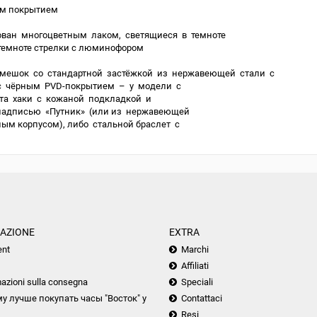
им покрытием
ован многоцветным лаком, светящиеся в темноте
темноте стрелки с люминофором
мешок со стандартной застёжкой из нержавеющей стали с
с чёрным PVD-покрытием – у модели с
та хаки с кожаной подкладкой и
надписью «Путник» (или из нержавеющей
ым корпусом), либо стальной браслет с
AZIONE
EXTRA
nt
Marchi
Affiliati
azioni sulla consegna
Speciali
у лучше покупать часы "Восток" у
Contattaci
Resi