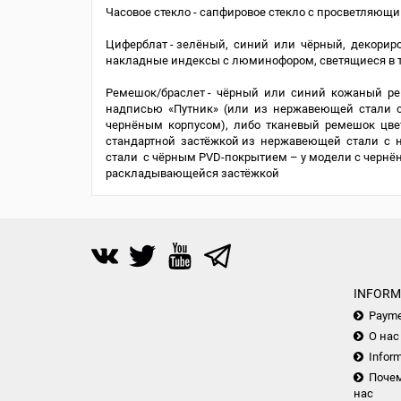
Часовое стекло - сапфировое стекло с просветляющ
Циферблат - зелёный, синий или чёрный, декорир
накладные индексы с люминофором, светящиеся в 
Ремешок/браслет - чёрный или синий кожаный ре
надписью «Путник» (или из нержавеющей стали 
чернёным корпусом), либо тканевый ремешок цве
стандартной застёжкой из нержавеющей стали с 
стали с чёрным PVD-покрытием – у модели с чернён
раскладывающейся застёжкой
INFORM
Payme
О нас
Inform
Почем
нас