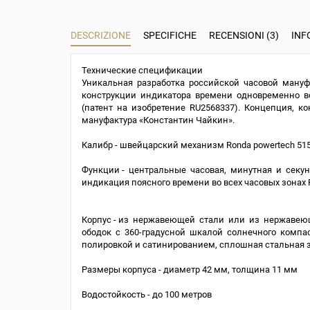
DESCRIZIONE
SPECIFICHE
RECENSIONI (3)
INF
Технические спецификации
Уникальная разработка российской часовой ману
конструкции индикатора времени одновременно в
(патент на изобретение RU2568337). Концепция, ко
мануфактура «Константин Чайкин».
Калибр - швейцарский механизм Ronda powertech 51
Функции - центральные часовая, минутная и с
индикация поясного времени во всех часовых зонах
Корпус - из нержавеющей стали или из нержавею
ободок с 360-градусной шкалой солнечного компа
полировкой и сатинированием, сплошная стальная
Размеры корпуса - диаметр 42 мм, толщина 11 мм
Водостойкость - до 100 метров