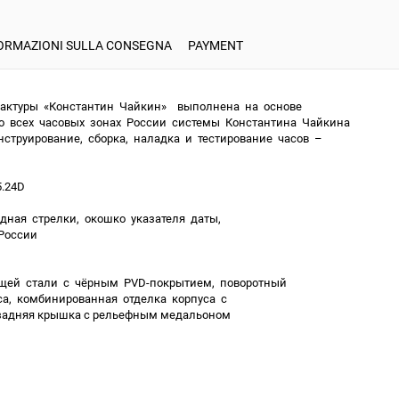
ORMAZIONI SULLA CONSEGNA
PAYMENT
фактуры «Константин Чайкин» выполнена на основе
о всех часовых зонах России системы Константина Чайкина
нструирование, сборка, наладка и тестирование часов –
5.24D
екундная стрелки, окошко указателя даты,
 России
щей стали с чёрным PVD-покрытием, поворотный
са, комбинированная отделка корпуса с
 задняя крышка с рельефным медальоном