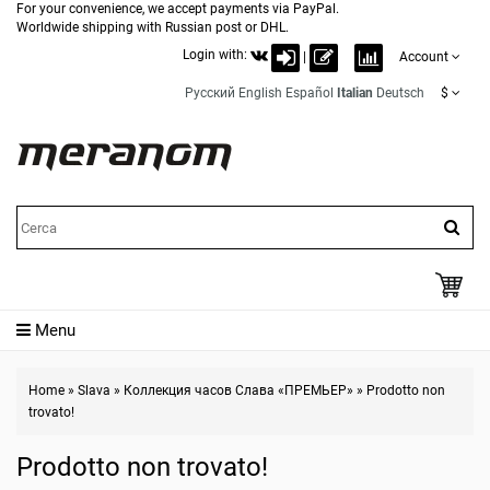
For your convenience, we accept payments via PayPal.
Worldwide shipping with Russian post or DHL.
Login with:
|
Account
Русский
English
Español
Italian
Deutsch
$
Menu
Home
»
Slava
»
Коллекция часов Слава «ПРЕМЬЕР»
»
Prodotto non
trovato!
Prodotto non trovato!