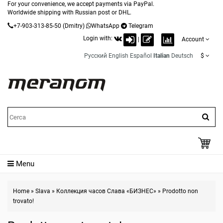
For your convenience, we accept payments via PayPal.
Worldwide shipping with Russian post or DHL.
+7-903-313-85-50
(Dmitry)
WhatsApp
Telegram
Login with:
|
Account
Русский
English
Español
Italian
Deutsch
$
Menu
Home
»
Slava
»
Коллекция часов Слава «БИЗНЕС»
»
Prodotto non
trovato!