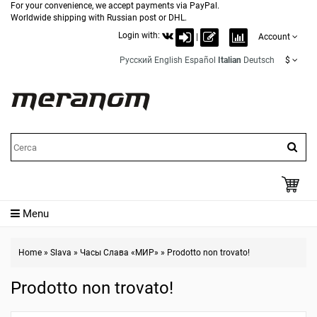
For your convenience, we accept payments via PayPal.
Worldwide shipping with Russian post or DHL.
Login with:
|
Account
Русский
English
Español
Italian
Deutsch
$
Menu
Home
»
Slava
»
Часы Слава «МИР»
»
Prodotto non trovato!
Prodotto non trovato!