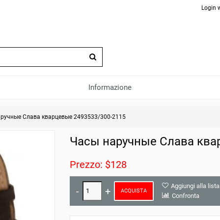
Login 
Informazione
ручные Слава кварцевые 2493533/300-2115
Часы наручные Слава ква
Prezzo: $128
Aggiungi alla lista
ACQUISTA
Confronta