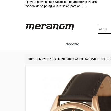
For your convenience, we accept payments via PayPal.
Worldwide shipping with Russian post or DHL.
Negozio
Home
»
Slava
»
Коллекция часов Слава «СЕНАТ»
»
Часы на