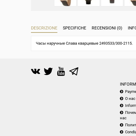
DESCRIZIONE
SPECIFICHE
RECENSIONI (0)
INF
Часы наручные Слава кварцевые 2493533/300-2115.
INFORM
Payme
О нас
Inform
Почем
нас
Поли
Condiz