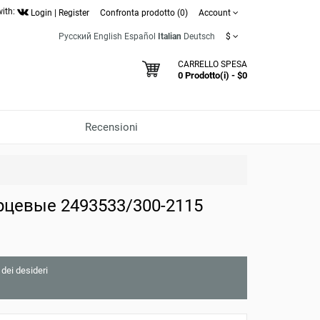
with:
Login
|
Register
Confronta prodotto (0)
Account
Русский
English
Español
Italian
Deutsch
$
CARRELLO SPESA
0 Prodotto(i) - $0
Recensioni
рцевые 2493533/300-2115
 dei desideri