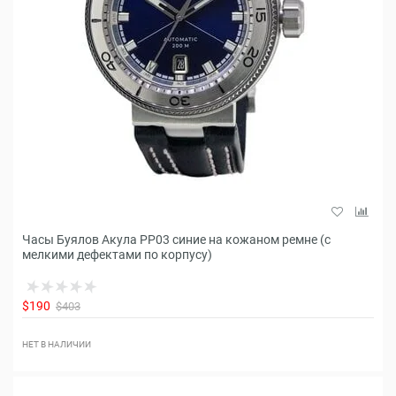
Часы Буялов Акула РР03 синие на кожаном ремне (с
мелкими дефектами по корпусу)
$190
$403
НЕТ В НАЛИЧИИ