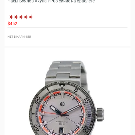
Часы Буялов Акула РР03 синие на браслете
$452
НЕТ В НАЛИЧИИ