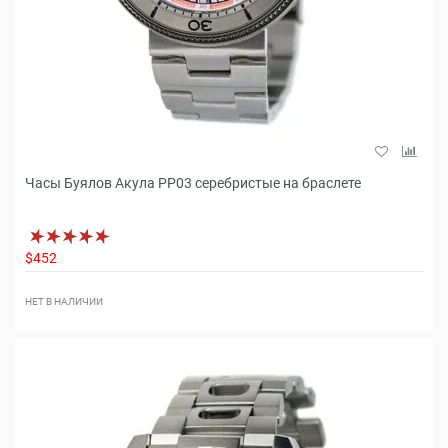
Часы Буялов Акула РР03 серебристые на браслете
$452
НЕТ В НАЛИЧИИ