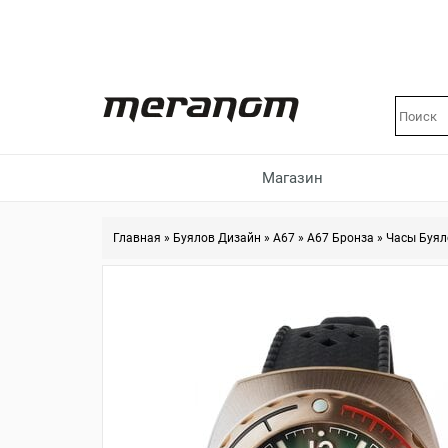
Магазин
Главная
»
Буялов Дизайн
»
A67
»
A67 Бронза
»
Часы Буял