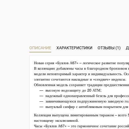
ОПИСАНИЕ
ХАРАКТЕРИСТИКИ
ОТЗЫВЫ (1)
Д
Новая серия «Буялов А67» – логическое развитие попул
В коллекцию добавлены часы в благородном бронзовом 
модели неповторимый характер и индивидуальность. Ос
элегантно сочетаются накладные и «сендвич» индексы.
Обновленная модель сохраняет традиции предшественниц
высокую водозащиту до 20 АТМ;
надежный однонаправленный безель для професси
завинчивающуюся подпружиненную заводную гол
выпуклый сапфир с антибликовым покрытием для 
Коллекция выпущена лимитированным тиражом – всего 50
настоящему эксклюзивной.
Часы «Буялов А67» – это гармоничное сочетание россий