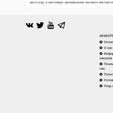
аксессуар, а настоящее произведение часового мастерст
ИНФОР
Опла
О нас
Инфор
заказов
Почем
нас
Поли
Услов
Уход 