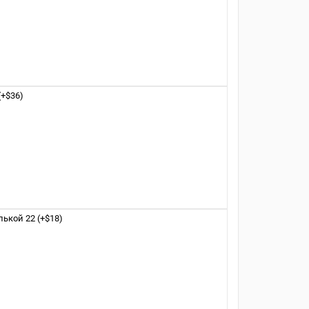
+$36)
ькой 22 (+$18)