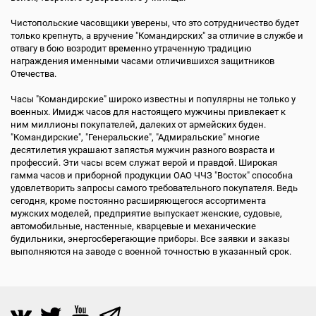
Чистопольские часовщики уверены, что это сотрудничество будет
только крепнуть, а вручение "Командирских" за отличие в службе и
отвагу в бою возродит временно утраченную традицию
награждения именными часами отличившихся защитников
Отечества.
Часы "Командирские" широко известны и популярны не только у
военных. Имидж часов для настоящего мужчины привлекает к
ним миллионы покупателей, далеких от армейских буден.
"Командирские", "Генеральские", "Адмиральские" многие
десятилетия украшают запястья мужчин разного возраста и
профессий. Эти часы всем служат верой и правдой. Широкая
гамма часов и приборной продукции ОАО ЧЧЗ "Восток" способна
удовлетворить запросы самого требовательного покупателя. Ведь
сегодня, кроме постоянно расширяющегося ассортимента
мужских моделей, предприятие выпускает женские, судовые,
автомобильные, настенные, кварцевые и механические
будильники, энергосберегающие приборы. Все заявки и заказы
выполняются на заводе с военной точностью в указанный срок.