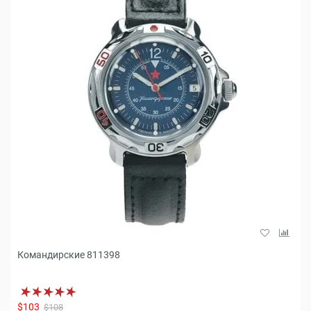
Командирские 811398
$103
$108