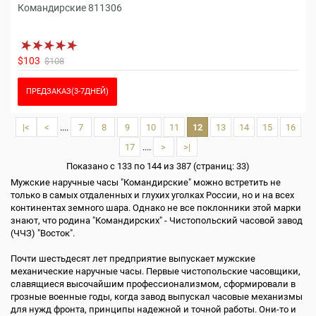
Командирские 811306
$103
$108
ПРЕДЗАКАЗ(3-7ДНЕЙ)
|<
<
....
7
8
9
10
11
12
13
14
15
16
17
....
>
>|
Показано с 133 по 144 из 387 (страниц: 33)
Мужские наручные часы "Командирские" можно встретить не
только в самых отдаленных и глухих уголках России, но и на всех
континентах земного шара. Однако не все поклонники этой марки
знают, что родина "Командирских" - Чистопольский часовой завод
(ЧЧЗ) "Восток".
Почти шестьдесят лет предприятие выпускает мужские
механические наручные часы. Первые чистопольские часовщики,
славящиеся высочайшим профессионализмом, сформировали в
грозные военные годы, когда завод выпускал часовые механизмы
для нужд фронта, принципы надежной и точной работы. Они-то и