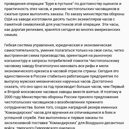
проведения операции "Буря в пустыне" по достоинству оценили и
практичность этих часов, и умение чистопольских часовщиков в
сжатые сроки выполнять заказы. По заказу министерства обороны
США на заводе изготовили десять тысяч экземпляров часов с
памятной символикой для участников этой операции. Эти часы,
как дорогая реликвия, хранятся сегодня во многих американских
семьях.
Гибкая система управления, юридическая и экономическая
самостоятельность, умение полагаться только на свои силы, четко
выстроенная схема производства, ориентация на рыночную
конъюнктуру и запросы потребителей помогли Чистопольскому
часовому заводу благополучно миновать все рифы и мели
экономического кризиса в часовой отрасли страны. Сегодня это
единственное в России стабильно работающее предприятие по
выпуску мужских механических наручных часов. Достаточно
сказать, что оно одно за год производит больше часов, чем Первый
и Второй московские часовые заводы вместе взятые. И поэтому в
2000 году Министерство обороны России приняло предложение
чистопольских часовщиков о возобновлении прежнего
сотрудничества. Более того, создан наградной резерв именных
"Командирских" часов для вручения их отличившимся в боях и
успешной службе. Уже выполнены и первые заказы по
эксклюзивной поставке "Командирских" для Воздушно-десантных
войск, тверского Суворовского училища.