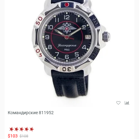
Командирские 811952
$103
$108