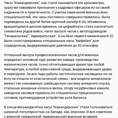
Часы "Командирские", как стали называться эти хронометры,
сразу же завоевали признание у кадровых офицеров из-за своей
надежности и практичности. С учетом замечаний военных всех
специальностей, эти часы постоянно совершенствовались: были
переведены на другой более крупный калибр К-24, обзавелись
вращающимся диском времени, на циферблаты стала наноситься
символика родов войск, начат выпуск часов с автоподзаводом
"Генеральские", "Адмиральские". А на базе первого механизма К-22
были сконструированы специальные часы "Амфибия" для
подводников, выдерживающие давление до 20 атмосфер.
Успешный выпуск профессиональных часов для военных
определил основной курс развития завода: производство
механических часов, точно отсчитывающих время при любой
температуре, в любой агрессивной среде, выдерживающие удары
и перегрузки. За все годы работы чистопольские часовщики ни на
йоту не отошли от классической схемы - все модели механизмов
имеют так называемую швейцарскую систему анкерного спуска,
стальные анкерные колеса и вилки, опору на рубиновых камнях,
заводные часовые пружины из специальных прецизионных
сплавов, противоударное устройство узла баланса.
В конце восьмидесятых часы "Командирские" стали пользоваться
широкой популярностью на Западе, как, впрочем. И все советское
с военной символикой. Американские военные во время