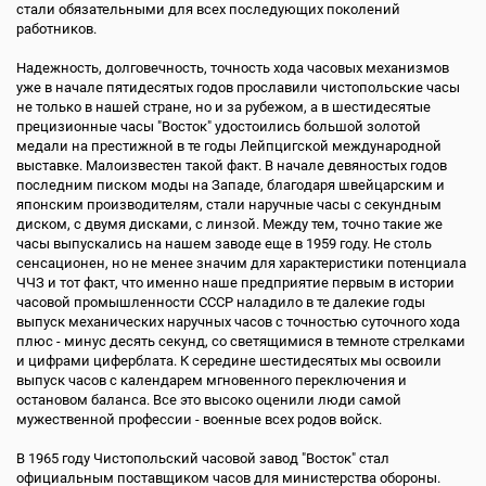
стали обязательными для всех последующих поколений
работников.
Надежность, долговечность, точность хода часовых механизмов
уже в начале пятидесятых годов прославили чистопольские часы
не только в нашей стране, но и за рубежом, а в шестидесятые
прецизионные часы "Восток" удостоились большой золотой
медали на престижной в те годы Лейпцигской международной
выставке. Малоизвестен такой факт. В начале девяностых годов
последним писком моды на Западе, благодаря швейцарским и
японским производителям, стали наручные часы с секундным
диском, с двумя дисками, с линзой. Между тем, точно такие же
часы выпускались на нашем заводе еще в 1959 году. Не столь
сенсационен, но не менее значим для характеристики потенциала
ЧЧЗ и тот факт, что именно наше предприятие первым в истории
часовой промышленности СССР наладило в те далекие годы
выпуск механических наручных часов с точностью суточного хода
плюс - минус десять секунд, со светящимися в темноте стрелками
и цифрами циферблата. К середине шестидесятых мы освоили
выпуск часов с календарем мгновенного переключения и
остановом баланса. Все это высоко оценили люди самой
мужественной профессии - военные всех родов войск.
В 1965 году Чистопольский часовой завод "Восток" стал
официальным поставщиком часов для министерства обороны.