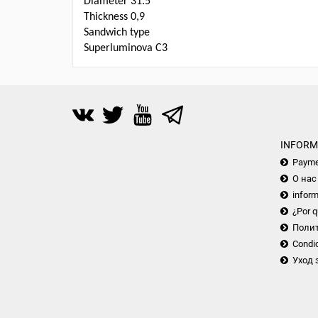
Diameter 31.5
Thickness 0,9
Sandwich type
Superluminova C3
INFORM
Payme
О нас
inform
¿Por q
Поли
Condic
Уход 