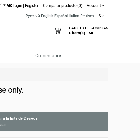
ith:
Login
|
Register
Comparar producto (0)
Account
Русский
English
Español
Italian
Deutsch
$
CARRITO DE COMPRAS
0 item(s) - $0
Comentarios
se only.
r a la lista de Deseos
rar