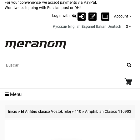
For your convenience, we accept payments via PayPal.
Worldwide shipping with Russian post or DHL.
Login with:
|
Account
Русский
English
Español
Italian
Deutsch
$
Menu
Inicio
»
El Anfibio clásico Vostok reloj
»
110
»
Amphibian Clásico 110903