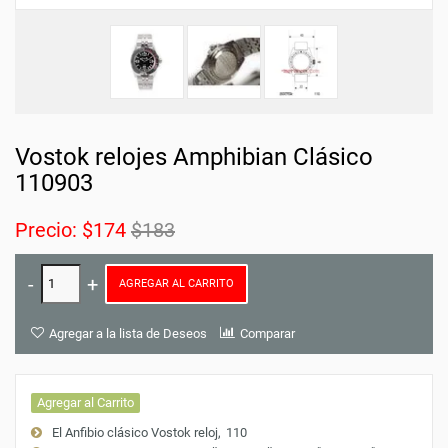
Vostok relojes Amphibian Clásico
110903
Precio:
$174
$183
AGREGAR AL CARRITO
Agregar a la lista de Deseos
Comparar
Agregar al Carrito
El Anfibio clásico Vostok reloj
110