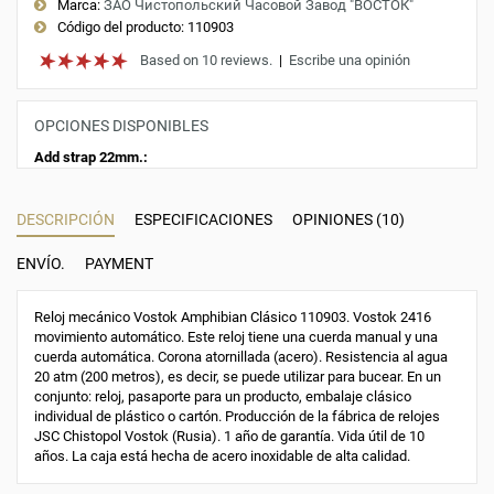
Marca:
ЗАО Чистопольский Часовой Завод "ВОСТОК"
Código del producto:
110903
Based on 10 reviews.
|
Escribe una opinión
OPCIONES DISPONIBLES
Add strap 22mm.:
DESCRIPCIÓN
ESPECIFICACIONES
OPINIONES (10)
ENVÍO.
PAYMENT
Reloj mecánico Vostok Amphibian Clásico 110903. Vostok 2416
movimiento automático. Este reloj tiene una cuerda manual y una
cuerda automática. Corona atornillada (acero). Resistencia al agua
20 atm (200 metros), es decir, se puede utilizar para bucear. En un
conjunto: reloj, pasaporte para un producto, embalaje clásico
individual de plástico o cartón. Producción de la fábrica de relojes
JSC Chistopol Vostok (Rusia). 1 año de garantía. Vida útil de 10
años. La caja está hecha de acero inoxidable de alta calidad.