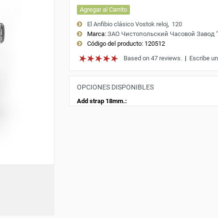
Agregar al Carrito
El Anfibio clásico Vostok reloj
120
Marca:
ЗАО Чистопольский Часовой Завод 
Código del producto:
120512
Based on 47 reviews.
|
Escribe un
OPCIONES DISPONIBLES
Add strap 18mm.: