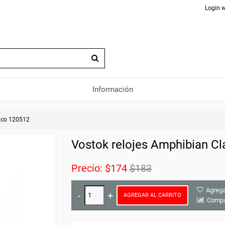
Login w
Información
ico 120512
Vostok relojes Amphibian Cl
Precio:
$174
$183
Agrega
AGREGAR AL CARRITO
Compa