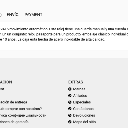
)
ENVÍO.
PAYMENT
415 movimiento automático. Este reloj tiene una cuerda manual y una cuerda au
. En un conjunto: reloj, pasaporte para un producto, embalaje clásico individual 
de 10 años. La caja está hecha de acero inoxidable de alta calidad.
ACIÓN
EXTRAS
nt
Marcas
Afiliados
ación de entrega
Especiales
ué comprar con nosotros?
Contáctanos
тика конфиденциальности
Devoluciones
iones de garantía
Mapa del sitio