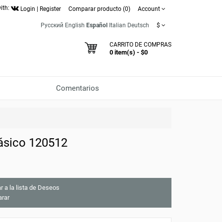
ith:
Login
|
Register
Comparar producto (0)
Account
Русский
English
Español
Italian
Deutsch
$
CARRITO DE COMPRAS
0 item(s) - $0
Comentarios
ásico 120512
r a la lista de Deseos
rar