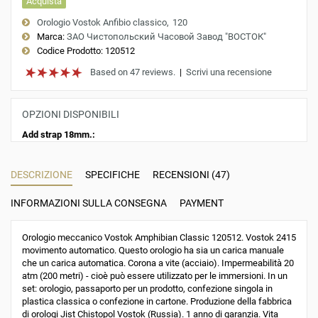
Acquista
Orologio Vostok Anfibio classico
120
Marca:
ЗАО Чистопольский Часовой Завод "ВОСТОК"
Codice Prodotto:
120512
Based on 47 reviews.
|
Scrivi una recensione
OPZIONI DISPONIBILI
Add strap 18mm.:
DESCRIZIONE
SPECIFICHE
RECENSIONI (47)
INFORMAZIONI SULLA CONSEGNA
PAYMENT
Orologio meccanico Vostok Amphibian Classic 120512. Vostok 2415
movimento automatico. Questo orologio ha sia un carica manuale
che un carica automatica. Corona a vite (acciaio). Impermeabilità 20
atm (200 metri) - cioè può essere utilizzato per le immersioni. In un
set: orologio, passaporto per un prodotto, confezione singola in
plastica classica o confezione in cartone. Produzione della fabbrica
di orologi Jist Chistopol Vostok (Russia). 1 anno di garanzia. Vita