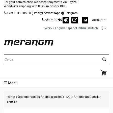
For your convenience, we accept payments via PayPal.
Worldwide shipping with Russian post or DHL.
+7-903-313-85-50
(Dmitry)
WhatsApp
Telegram
Login with:
|
Account
Русский
English
Español
Italian
Deutsch
$
Menu
Home
»
Orologio Vostok Anfibio classico
»
120
»
Amphibian Classic
120512