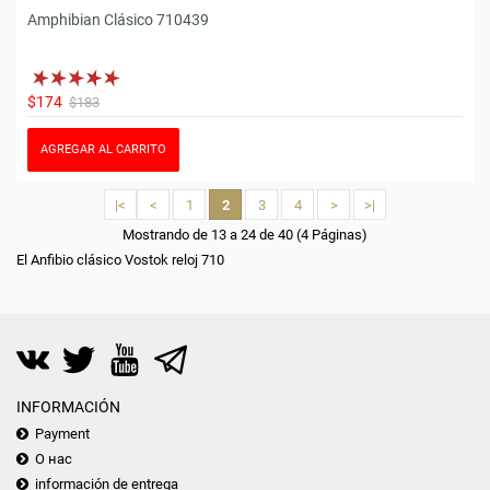
Amphibian Clásico 710439
$174
$183
AGREGAR AL CARRITO
|<
<
1
2
3
4
>
>|
Mostrando de 13 a 24 de 40 (4 Páginas)
El Anfibio clásico Vostok reloj 710
INFORMACIÓN
Payment
О нас
información de entrega