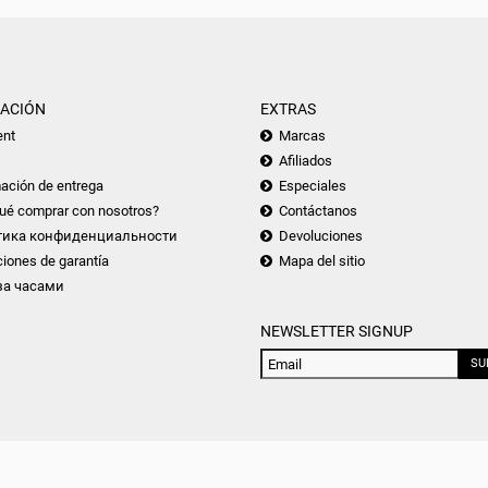
ACIÓN
EXTRAS
nt
Marcas
Afiliados
ación de entrega
Especiales
ué comprar con nosotros?
Contáctanos
тика конфиденциальности
Devoluciones
iones de garantía
Mapa del sitio
за часами
NEWSLETTER SIGNUP
SU