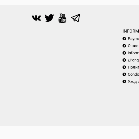
INFORM
Payme
О нас
inform
¿Por q
Поли
Condic
Уход 