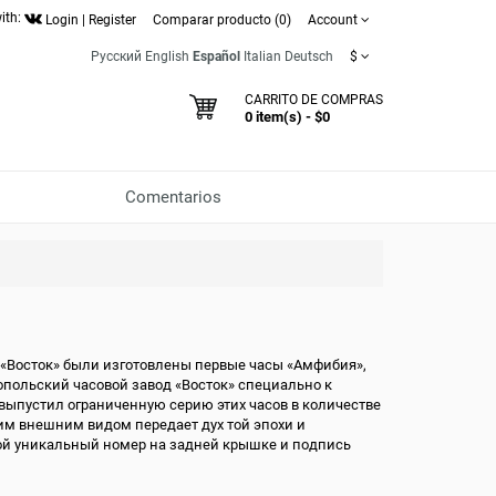
ith:
Login
|
Register
Comparar producto (0)
Account
Русский
English
Español
Italian
Deutsch
$
CARRITO DE COMPRAS
0 item(s) - $0
Comentarios
 «Восток» были изготовлены первые часы «Амфибия»,
опольский часовой завод «Восток» специально к
выпустил ограниченную серию этих часов в количестве
оим внешним видом передает дух той эпохи и
ой уникальный номер на задней крышке и подпись