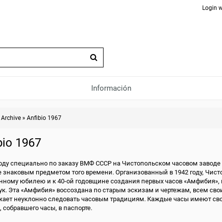
Login w
Información
»
Archive
»
Anfibio 1967
bio 1967
году специально по заказу ВМФ СССР на Чистопольском часовом заводе
 знаковым предметом того времени. Организованный в 1942 году, Чист
нному юбилею и к 40-ой годовщине создания первых часов «Амфибия», 
ук. Эта «Амфибия» воссоздана по старым эскизам и чертежам, всем св
ает неуклонно следовать часовым традициям. Каждые часы имеют св
, собравшего часы, в паспорте.