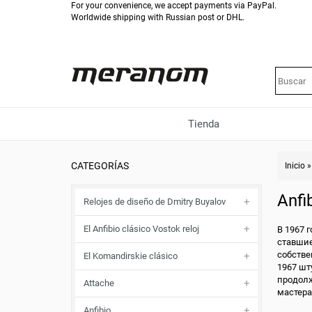
For your convenience, we accept payments via PayPal.
Worldwide shipping with Russian post or DHL.
Tienda
CATEGORÍAS
Inicio
Anfi
Relojes de diseño de Dmitry Buyalov
El Anfibio clásico Vostok reloj
В 1967 
ставшие
собстве
El Komandirskie clásico
1967 шт
продолж
Attache
мастера
Anfibio