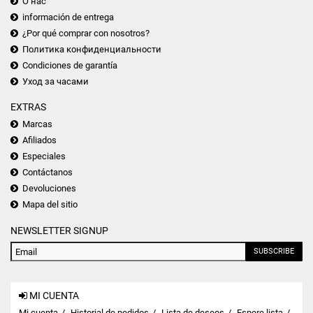
О нас
información de entrega
¿Por qué comprar con nosotros?
Политика конфиденциальности
Condiciones de garantía
Уход за часами
EXTRAS
Marcas
Afiliados
Especiales
Contáctanos
Devoluciones
Mapa del sitio
NEWSLETTER SIGNUP
SUBSCRIBE
MI CUENTA
Mi cuenta
Historial de pedidos
Lista de deseos
Espere lista