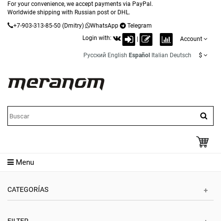
For your convenience, we accept payments via PayPal.
Worldwide shipping with Russian post or DHL.
+7-903-313-85-50
(Dmitry)
WhatsApp
Telegram
Login with:
|
Account
Русский
English
Español
Italian
Deutsch
$
Menu
CATEGORÍAS