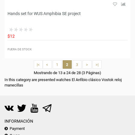
Hands set for WUS Amphibia SE project
$12
FUERA DE STOCK
|<
<
1
2
3
>
>|
Mostrando de 13 a 24 de 28 (3 Páginas)
In this category are presented watches El Anfibio clásico Vostok reloj
manecillas
INFORMACIÓN
Payment