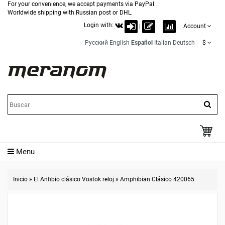
For your convenience, we accept payments via PayPal.
Worldwide shipping with Russian post or DHL.
Login with:
|
Account
Русский
English
Español
Italian
Deutsch
$
Menu
Inicio
»
El Anfibio clásico Vostok reloj
»
Amphibian Clásico 420065