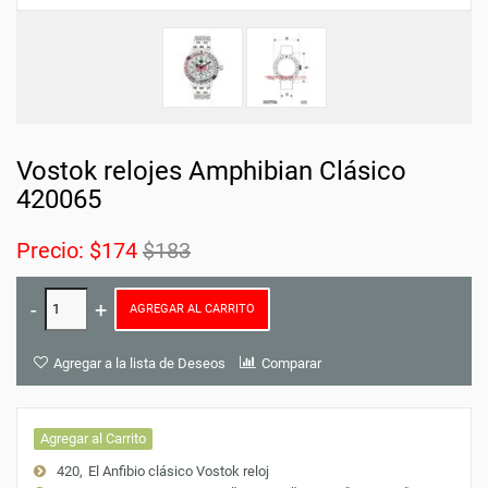
Vostok relojes Amphibian Clásico
420065
Precio:
$174
$183
AGREGAR AL CARRITO
Agregar a la lista de Deseos
Comparar
Agregar al Carrito
420
El Anfibio clásico Vostok reloj