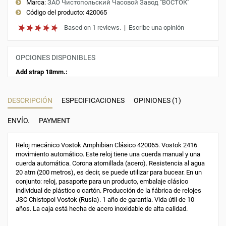
Marca:
ЗАО Чистопольский Часовой Завод "ВОСТОК"
Código del producto:
420065
Based on 1 reviews.
|
Escribe una opinión
OPCIONES DISPONIBLES
Add strap 18mm.:
DESCRIPCIÓN
ESPECIFICACIONES
OPINIONES (1)
ENVÍO.
PAYMENT
Reloj mecánico Vostok Amphibian Clásico 420065. Vostok 2416
movimiento automático. Este reloj tiene una cuerda manual y una
cuerda automática. Corona atornillada (acero). Resistencia al agua
20 atm (200 metros), es decir, se puede utilizar para bucear. En un
conjunto: reloj, pasaporte para un producto, embalaje clásico
individual de plástico o cartón. Producción de la fábrica de relojes
JSC Chistopol Vostok (Rusia). 1 año de garantía. Vida útil de 10
años. La caja está hecha de acero inoxidable de alta calidad.