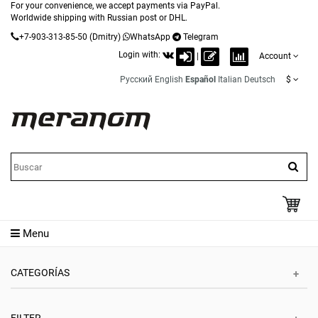
For your convenience, we accept payments via PayPal.
Worldwide shipping with Russian post or DHL.
+7-903-313-85-50
(Dmitry)
WhatsApp
Telegram
Login with:
|
Account
Русский
English
Español
Italian
Deutsch
$
Menu
CATEGORÍAS