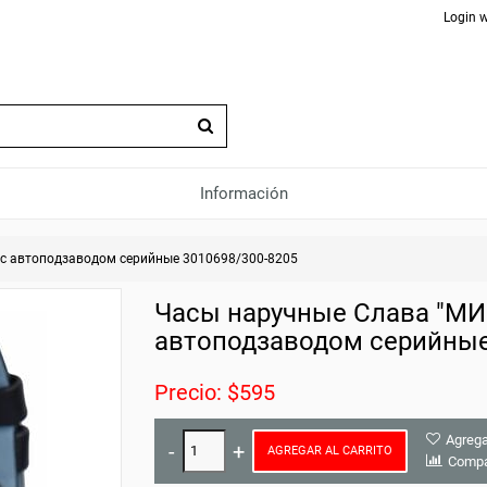
Login w
Información
 с автоподзаводом серийные 3010698/300-8205
Часы наручные Слава "МИ
автоподзаводом серийные
Precio: $595
Agrega
AGREGAR AL CARRITO
Compa