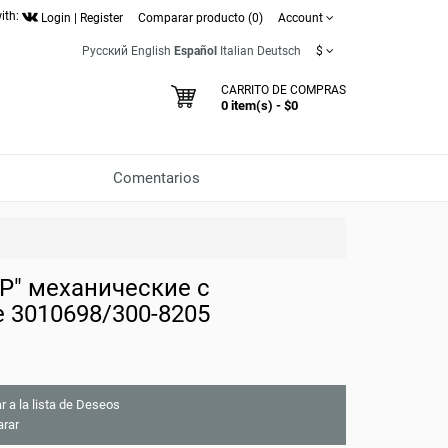
ith:
Login
|
Register
Comparar producto (0)
Account
Русский
English
Español
Italian
Deutsch
$
CARRITO DE COMPRAS
0 item(s) - $0
Comentarios
Р" механические с
 3010698/300-8205
r a la lista de Deseos
rar