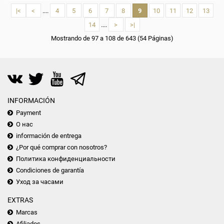
|<
<
....
4
5
6
7
8
9
10
11
12
13
14
....
>
>|
Mostrando de 97 a 108 de 643 (54 Páginas)
INFORMACIÓN
Payment
О нас
información de entrega
¿Por qué comprar con nosotros?
Политика конфиденциальности
Condiciones de garantía
Уход за часами
EXTRAS
Marcas
Afiliados