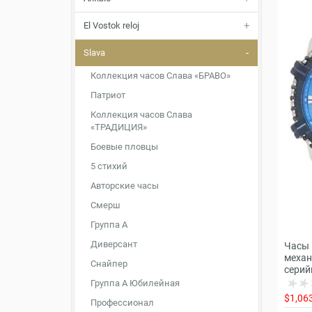
El Vostok reloj
Slava
Коллекция часов Слава «БРАВО»
Патриот
Коллекция часов Слава
«ТРАДИЦИЯ»
Боевые пловцы
5 стихий
Авторские часы
Смерш
Группа А
Диверсант
Часы 
механ
Снайпер
серий
Группа А Юбилейная
$1,06
Профессионал