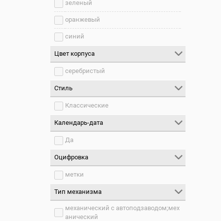
зеленый
оранжевый
синий
Цвет корпуса
серебристый
Стиль
Классические
Календарь-дата
Да
Оцифровка
метки
Тип механизма
механический с автоподзаводом;мех
анический