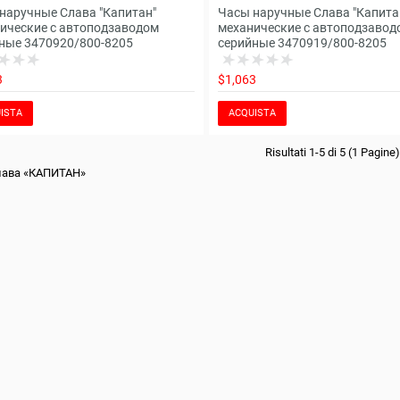
наручные Слава "Капитан"
Часы наручные Слава "Капита
ические с автоподзаводом
механические с автоподзавод
ные 3470920/800-8205
серийные 3470919/800-8205
3
$1,063
ISTA
ACQUISTA
Risultati 1-5 di 5 (1 Pagine)
лава «КАПИТАН»