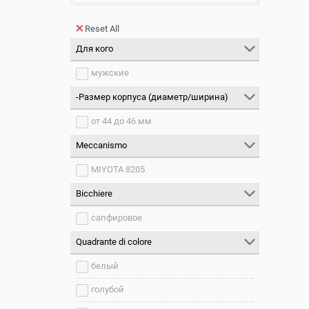
Reset All
Для кого
мужские
-Размер корпуса (диаметр/ширина)
от 44 до 46 мм
Meccanismo
MIYOTA 8205
Bicchiere
сапфировое
Quadrante di colore
белый
голубой