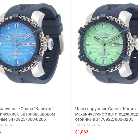
наручные Слава "Капитан"
Часы наручные Слава "Капита
ические с автоподзаводом
механические с автоподзавод
ные 3470923/800-8205
серийные 3470922/800-8205
3
$1,063