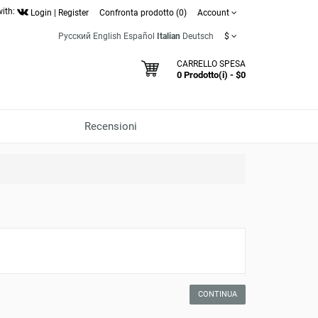
with:
Login
|
Register
Confronta prodotto (0)
Account
Русский
English
Español
Italian
Deutsch
$
CARRELLO SPESA
0 Prodotto(i) - $0
Recensioni
CONTINUA