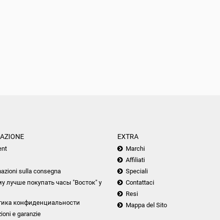
AZIONE
EXTRA
nt
Marchi
Affiliati
azioni sulla consegna
Speciali
у лучше покупать часы "Восток" у
Contattaci
Resi
тика конфиденциальности
Mappa del Sito
ioni e garanzie