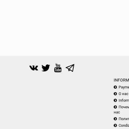
INFORM
Payme
О нас
Inform
Почем
нас
Поли
Condiz