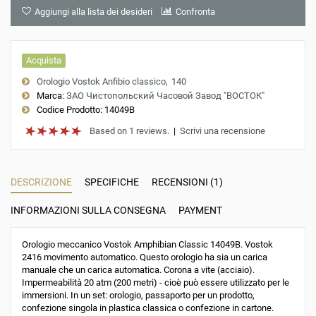
Aggiungi alla lista dei desideri
Confronta
Acquista
Orologio Vostok Anfibio classico
140
Marca:
ЗАО Чистопольский Часовой Завод "ВОСТОК"
Codice Prodotto:
14049B
Based on 1 reviews.
|
Scrivi una recensione
DESCRIZIONE
SPECIFICHE
RECENSIONI (1)
INFORMAZIONI SULLA CONSEGNA
PAYMENT
Orologio meccanico Vostok Amphibian Classic 14049B. Vostok
2416 movimento automatico. Questo orologio ha sia un carica
manuale che un carica automatica. Corona a vite (acciaio).
Impermeabilità 20 atm (200 metri) - cioè può essere utilizzato per le
immersioni. In un set: orologio, passaporto per un prodotto,
confezione singola in plastica classica o confezione in cartone.