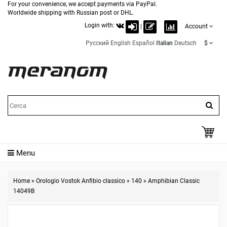
For your convenience, we accept payments via PayPal.
Worldwide shipping with Russian post or DHL.
Login with:
|
Account
Русский
English
Español
Italian
Deutsch
$
Menu
Home
»
Orologio Vostok Anfibio classico
»
140
»
Amphibian Classic
14049B