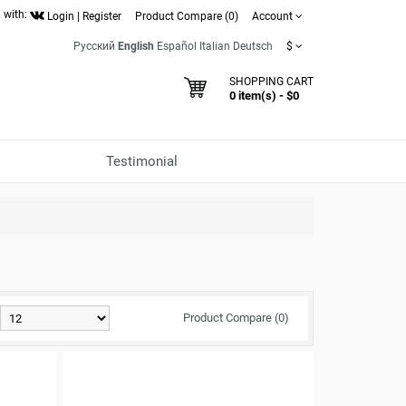
 with:
Login
|
Register
Product Compare (0)
Account
Русский
English
Español
Italian
Deutsch
$
SHOPPING CART
0 item(s) - $0
Testimonial
Product Compare (0)