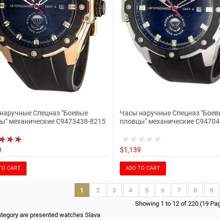
наручные Спецназ "Боевые
Часы наручные Спецназ "Боев
ы" механические С9473438-8215
пловцы" механические С94704
9
$1,139
TO CART
ADD TO CART
1
2
3
4
5
6
7
8
9
Showing 1 to 12 of 220 (19 Pa
category are presented watches Slava