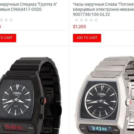
наручные Спецназ "Группа А"
Часы наручные Слава "Погоня
евые С9664417-OS20
кварцевые электронно-механ
9007738/100-GL32
3
$1,203
TO CART
ADD TO CART