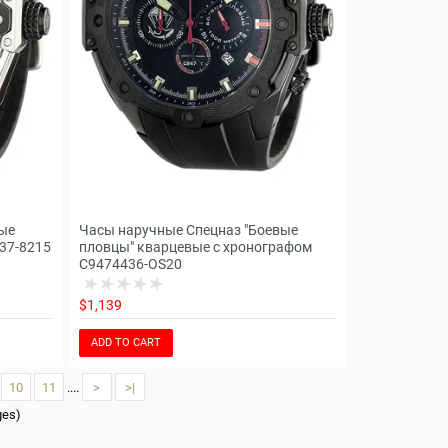
ые
Часы наручные Спецназ "Боевые
37-8215
пловцы" кварцевые с хронографом
С9474436-OS20
$1,139
ADD TO CART
10
11
....
>
>|
ges)