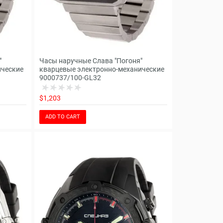
"
Часы наручные Слава "Погоня"
ические
кварцевые электронно-механические
9000737/100-GL32
$1,203
ADD TO CART