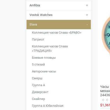
Amfibia
Vostok Watches
Slava
Коллекция часов Слава «БРАВО»
Патриот
Коллекция часов Слава
«ТРАДИЦИЯ»
Боевые пловцы
5 стихий
Авторские часы
Смерш
Группа А
Часы 
механ
Диверсант
24436
Снайпер
$1,36
Группа А Юбилейная