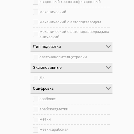
кварцевый хронограф;кварцевый
механический
механический с автоподзаводом
механический с автоподзаводом;мех
анический
!Тип подсветки
светонакопитель;стрелки
Эксклюзивные
Да
Оцифровка
арабская
арабская;метки
метки
метки;арабская