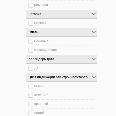
римская
Вставка
циркон
Стиль
Военные
Классические
Календарь-дата
Да
Цвет индикации электронного табло
белый
зеленый
красный
синий