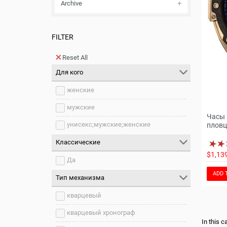
Archive
FILTER
Reset All
Для кого
женские
мужские
Часы 
унисекс;мужские;женские
пловц
Классические
$1,13
Да
ADD 
Тип механизма
кварцевый
кварцевый хронограф
In this 