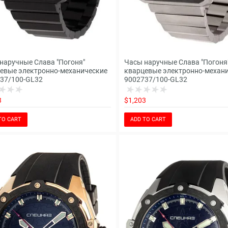
наручные Слава "Погоня"
Часы наручные Слава "Погоня
евые электронно-механические
кварцевые электронно-механ
37/100-GL32
9002737/100-GL32
3
$1,203
TO CART
ADD TO CART