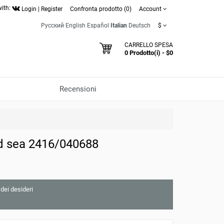
with:
Login
|
Register
Confronta prodotto (0)
Account
Русский
English
Español
Italian
Deutsch
$
CARRELLO SPESA
0 Prodotto(i) - $0
Recensioni
d sea 2416/040688
 dei desideri