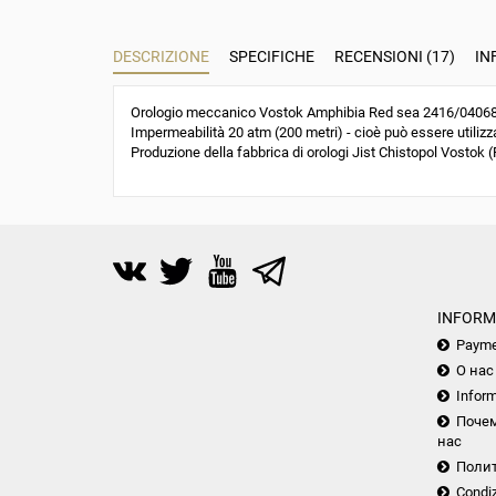
DESCRIZIONE
SPECIFICHE
RECENSIONI (17)
IN
Orologio meccanico Vostok Amphibia Red sea 2416/040688.
Impermeabilità 20 atm (200 metri) - cioè può essere utilizza
Produzione della fabbrica di orologi Jist Chistopol Vostok (R
INFORM
Payme
О нас
Inform
Почем
нас
Поли
Condiz