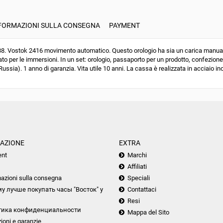
FORMAZIONI SULLA CONSEGNA
PAYMENT
 Vostok 2416 movimento automatico. Questo orologio ha sia un carica manuale 
to per le immersioni. In un set: orologio, passaporto per un prodotto, confezione
ussia). 1 anno di garanzia. Vita utile 10 anni. La cassa è realizzata in acciaio ino
AZIONE
EXTRA
nt
Marchi
Affiliati
azioni sulla consegna
Speciali
у лучше покупать часы "Восток" у
Contattaci
Resi
тика конфиденциальности
Mappa del Sito
ioni e garanzie