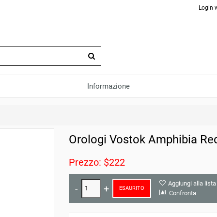
Login 
Informazione
Orologi Vostok Amphibia Re
Prezzo: $222
Aggiungi alla lista
ESAURITO
Confronta