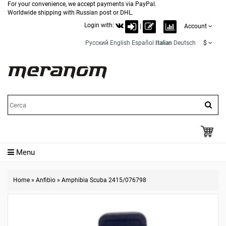
For your convenience, we accept payments via PayPal.
Worldwide shipping with Russian post or DHL.
Login with:
|
Account
Русский
English
Español
Italian
Deutsch
$
Menu
Home
»
Anfibio
»
Amphibia Scuba 2415/076798