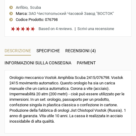
Anfibio
Scuba
Marca:
ЗАО Чистопольский Часовой Завод "ВОСТОК"
Codice Prodotto:
076798
Based on 4 reviews.
|
Scrivi una recensione
DESCRIZIONE
SPECIFICHE
RECENSIONI (4)
INFORMAZIONI SULLA CONSEGNA
PAYMENT
Orologio meccanico Vostok Amphibia Scuba 2415/076798. Vostok
2415 movimento automatico. Questo orologio ha sia un carica
manuale che un carica automatica. Corona a vite (acciaio).
Impermeabilità 20 atm (200 metri) - cioè può essere utilizzato per le
immersioni. In un set: orologio, passaporto per un prodotto,
confezione singola in plastica classica o confezione in cartone.
Produzione della fabbrica di orologi Jist Chistopol Vostok (Russia). 1
anno di garanzia. Vita utile 10 anni. La cassa è realizzata in acciaio
inossidabile di alta qualità.