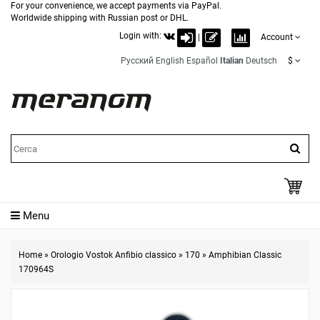
For your convenience, we accept payments via PayPal.
Worldwide shipping with Russian post or DHL.
Login with:
|
Account
Русский
English
Español
Italian
Deutsch
$
Menu
Home
»
Orologio Vostok Anfibio classico
»
170
»
Amphibian Classic
170964S