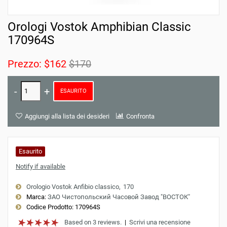
Orologi Vostok Amphibian Classic
170964S
Prezzo:
$162
$170
ESAURITO
Aggiungi alla lista dei desideri
Confronta
Esaurito
Notify if available
Orologio Vostok Anfibio classico
170
Marca:
ЗАО Чистопольский Часовой Завод "ВОСТОК"
Codice Prodotto:
170964S
Based on 3 reviews.
|
Scrivi una recensione