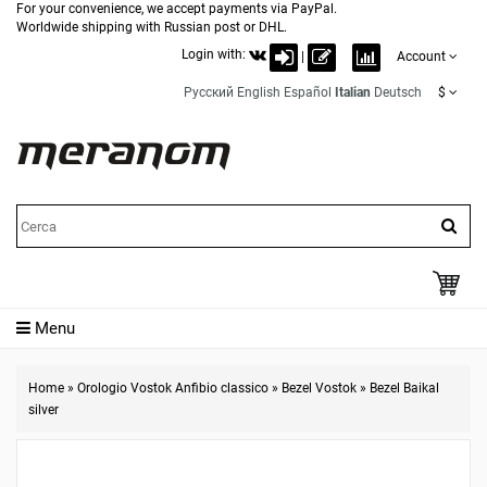
For your convenience, we accept payments via PayPal.
Worldwide shipping with Russian post or DHL.
Login with:
|
Account
Русский
English
Español
Italian
Deutsch
$
Menu
Home
»
Orologio Vostok Anfibio classico
»
Bezel Vostok
»
Bezel Baikal
silver