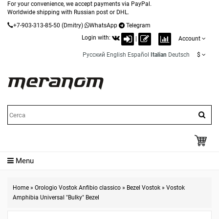
For your convenience, we accept payments via PayPal.
Worldwide shipping with Russian post or DHL.
+7-903-313-85-50
(Dmitry)
WhatsApp
Telegram
Login with:
|
Account
Русский
English
Español
Italian
Deutsch
$
Menu
Home
»
Orologio Vostok Anfibio classico
»
Bezel Vostok
»
Vostok
Amphibia Universal "Bulky" Bezel