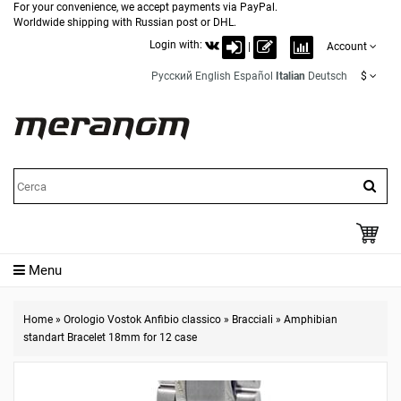
For your convenience, we accept payments via PayPal.
Worldwide shipping with Russian post or DHL.
Login with:
|
Account
Русский
English
Español
Italian
Deutsch
$
Menu
Home
»
Orologio Vostok Anfibio classico
»
Bracciali
»
Amphibian
standart Bracelet 18mm for 12 case