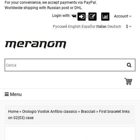
For your convenience, we accept payments via PayPal.
Worldwide shipping with Russian post or DHL.
Login with:
|
Account
Русский
English
Español
Italian
Deutsch
$
Menu
Home
»
Orologio Vostok Anfibio classico
»
Bracciali
»
First bracelet links
on 02(03) case