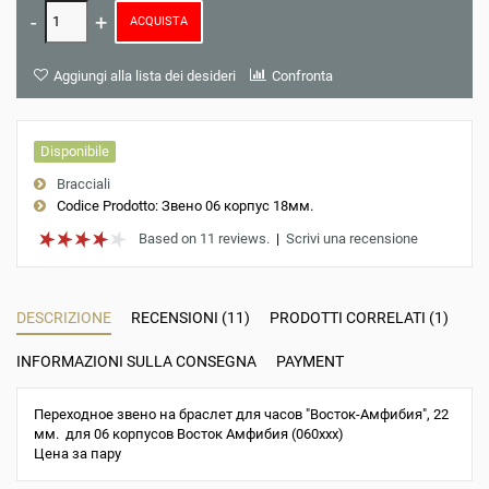
ACQUISTA
Aggiungi alla lista dei desideri
Confronta
Disponibile
Bracciali
Codice Prodotto:
Звено 06 корпус 18мм.
Based on 11 reviews.
|
Scrivi una recensione
DESCRIZIONE
RECENSIONI (11)
PRODOTTI CORRELATI (1)
INFORMAZIONI SULLA CONSEGNA
PAYMENT
Переходное звено на браслет для часов "Восток-Амфибия", 22
мм. для 06 корпусов Восток Амфибия (060xxx)
Цена за пару