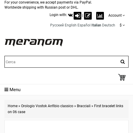
For your convenience, we accept payments via PayPal.
Worldwide shipping with Russian post or DHL.
Login with:
|
Account
Русский
English
Español
Italian
Deutsch
$
Menu
Home
»
Orologio Vostok Anfibio classico
»
Bracciali
»
First bracelet links
on 06 case