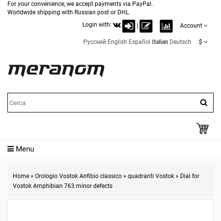
For your convenience, we accept payments via PayPal.
Worldwide shipping with Russian post or DHL.
Login with:
|
Account
Русский
English
Español
Italian
Deutsch
$
Menu
Home
»
Orologio Vostok Anfibio classico
»
quadranti Vostok
»
Dial for
Vostok Amphibian 763 minor defects