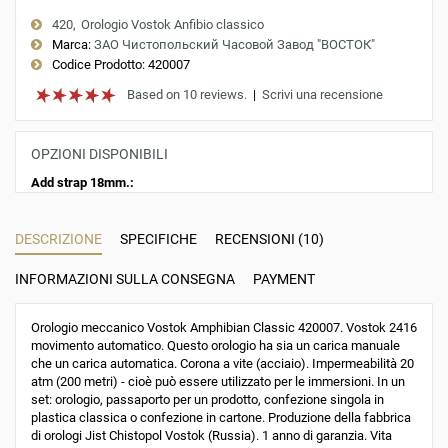
420
Orologio Vostok Anfibio classico
Marca:
ЗАО Чистопольский Часовой Завод "ВОСТОК"
Codice Prodotto:
420007
Based on 10 reviews.
|
Scrivi una recensione
OPZIONI DISPONIBILI
Add strap 18mm.:
DESCRIZIONE
SPECIFICHE
RECENSIONI (10)
INFORMAZIONI SULLA CONSEGNA
PAYMENT
Orologio meccanico Vostok Amphibian Classic 420007. Vostok 2416
movimento automatico. Questo orologio ha sia un carica manuale
che un carica automatica. Corona a vite (acciaio). Impermeabilità 20
atm (200 metri) - cioè può essere utilizzato per le immersioni. In un
set: orologio, passaporto per un prodotto, confezione singola in
plastica classica o confezione in cartone. Produzione della fabbrica
di orologi Jist Chistopol Vostok (Russia). 1 anno di garanzia. Vita