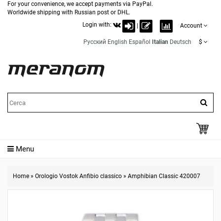
For your convenience, we accept payments via PayPal.
Worldwide shipping with Russian post or DHL.
Login with:
|
Account
Русский
English
Español
Italian
Deutsch
$
Menu
Home
»
Orologio Vostok Anfibio classico
»
Amphibian Classic 420007