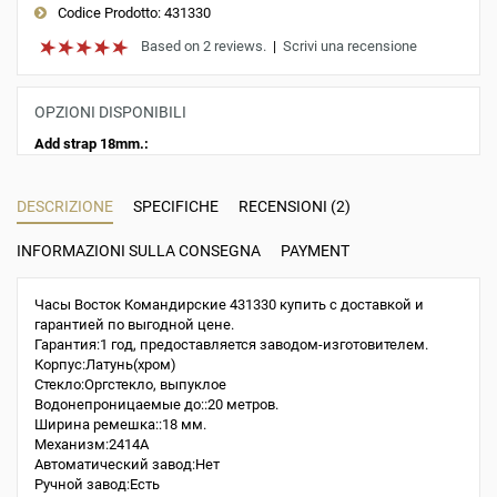
Codice Prodotto:
431330
Based on 2 reviews.
|
Scrivi una recensione
OPZIONI DISPONIBILI
Add strap 18mm.:
DESCRIZIONE
SPECIFICHE
RECENSIONI (2)
INFORMAZIONI SULLA CONSEGNA
PAYMENT
Часы Восток Командирские 431330 купить с доставкой и
гарантией по выгодной цене.
Гарантия:1 год, предоставляется заводом-изготовителем.
Корпус:Латунь(хром)
Стекло:Оргстекло, выпуклое
Водонепроницаемые до::20 метров.
Ширина ремешка::18 мм.
Механизм:2414A
Автоматический завод:Нет
Ручной завод:Есть