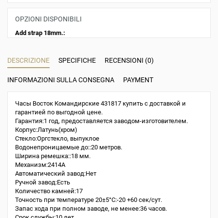
OPZIONI DISPONIBILI
Add strap 18mm.:
DESCRIZIONE
SPECIFICHE
RECENSIONI (0)
INFORMAZIONI SULLA CONSEGNA
PAYMENT
Часы Восток Командирские 431817 купить с доставкой и
гарантией по выгодной цене.
Гарантия:1 год, предоставляется заводом-изготовителем.
Корпус:Латунь(хром)
Стекло:Оргстекло, выпуклое
Водонепроницаемые до::20 метров.
Ширина ремешка::18 мм.
Механизм:2414A
Автоматический завод:Нет
Ручной завод:Есть
Количество камней:17
Точность при температуре 20±5°С:-20 +60 сек/сут.
Запас хода при полном заводе, не менее:36 часов.
Срок службы:10 лет