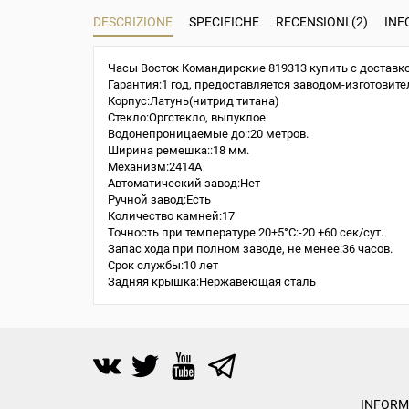
DESCRIZIONE
SPECIFICHE
RECENSIONI (2)
INF
Часы Восток Командирские 819313 купить с доставко
Гарантия:1 год, предоставляется заводом-изготовите
Корпус:Латунь(нитрид титана)
Стекло:Оргстекло, выпуклое
Водонепроницаемые до::20 метров.
Ширина ремешка::18 мм.
Механизм:2414A
Автоматический завод:Нет
Ручной завод:Есть
Количество камней:17
Точность при температуре 20±5°С:-20 +60 сек/сут.
Запас хода при полном заводе, не менее:36 часов.
Срок службы:10 лет
Задняя крышка:Нержавеющая сталь
INFORM