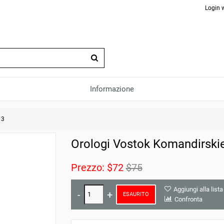
Login 
Informazione
13
Orologi Vostok Komandirski
Prezzo:
$72
$75
Aggiungi alla lista
ESAURITO
Confronta