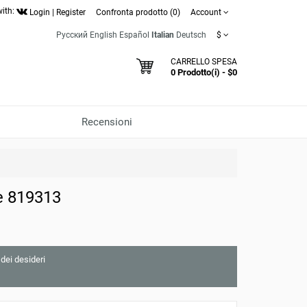
with:
Login
|
Register
Confronta prodotto (0)
Account
Русский
English
Español
Italian
Deutsch
$
CARRELLO SPESA
0 Prodotto(i) - $0
Recensioni
e 819313
 dei desideri