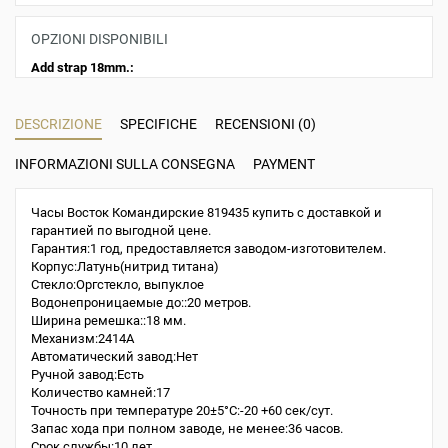
OPZIONI DISPONIBILI
Add strap 18mm.:
DESCRIZIONE
SPECIFICHE
RECENSIONI (0)
INFORMAZIONI SULLA CONSEGNA
PAYMENT
Часы Восток Командирские 819435 купить с доставкой и
гарантией по выгодной цене.
Гарантия:1 год, предоставляется заводом-изготовителем.
Корпус:Латунь(нитрид титана)
Стекло:Оргстекло, выпуклое
Водонепроницаемые до::20 метров.
Ширина ремешка::18 мм.
Механизм:2414A
Автоматический завод:Нет
Ручной завод:Есть
Количество камней:17
Точность при температуре 20±5°С:-20 +60 сек/сут.
Запас хода при полном заводе, не менее:36 часов.
Срок службы:10 лет