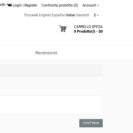
with:
Login
|
Register
Confronta prodotto (0)
Account
Русский
English
Español
Italian
Deutsch
$
CARRELLO SPESA
0 Prodotto(i) - $0
Recensioni
CONTINUA