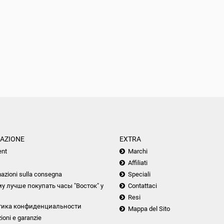
AZIONE
EXTRA
nt
Marchi
Affiliati
azioni sulla consegna
Speciali
у лучше покупать часы "Восток" у
Contattaci
Resi
тика конфиденциальности
Mappa del Sito
ioni e garanzie