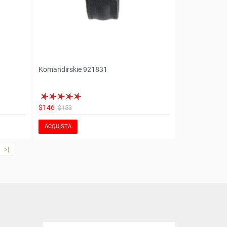
Komandirskie 921831
$146
$153
ACQUISTA
>|