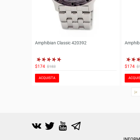
Amphibian Classic 420392
Amphibi
$174
$174
$183
$
ACQUISTA
ACQUI
|<
INFORM