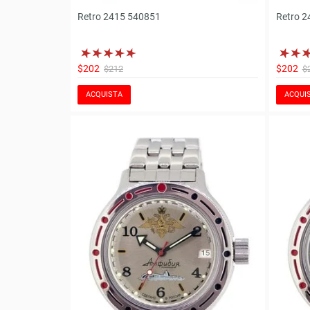
Retro 2415 540851
Retro 2
$202
$202
$212
$
ACQUISTA
ACQUI