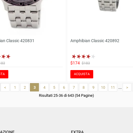
an Classic 420831
Amphibian Classic 420892
$174
183
$183
STA
ACQUISTA
<
1
2
3
4
5
6
7
8
9
10
11
....
>
Risultati 25-36 di 643 (54 Pagine)
AZIONE
EXTRA