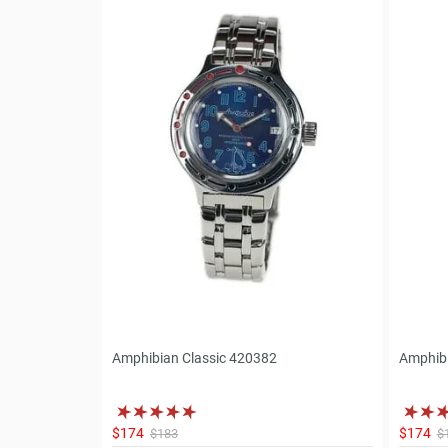
Amphibian Classic 420382
Amphibi
$174
$174
$183
$