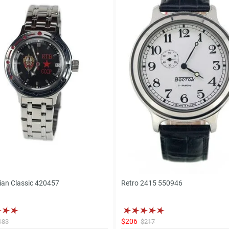
an Classic 420457
Retro 2415 550946
$206
183
$217