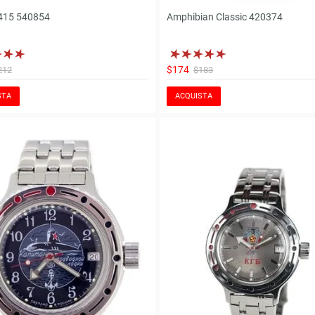
415 540854
Amphibian Classic 420374
$174
212
$183
STA
ACQUISTA