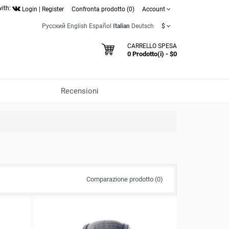
with:
Login
|
Register
Confronta prodotto (0)
Account
Русский
English
Español
Italian
Deutsch
$
CARRELLO SPESA
0 Prodotto(i) - $0
Recensioni
Comparazione prodotto (0)