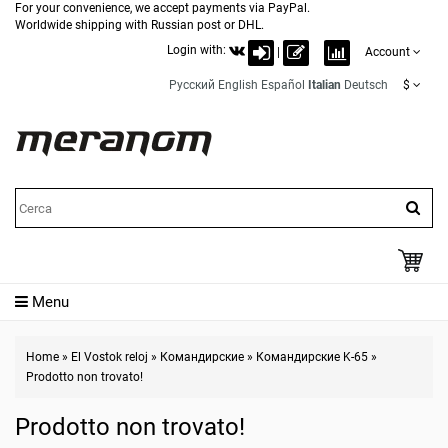
For your convenience, we accept payments via PayPal.
Worldwide shipping with Russian post or DHL.
Login with:
|
Account
Русский
English
Español
Italian
Deutsch
$
Menu
Home
»
El Vostok reloj
»
Командирские
»
Командирские K-65
»
Prodotto non trovato!
Prodotto non trovato!