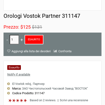
Orologi Vostok Partner 311147
Prezzo:
$125
$131
ESAURITO
Aggiungi alla lista dei desideri
Confronta
Esaurito
Notify if available
El Vostok reloj
Партнер
Marca:
ЗАО Чистопольский Часовой Завод "ВОСТОК"
Codice Prodotto:
311147
Based on 2 reviews.
|
Scrivi una recensione