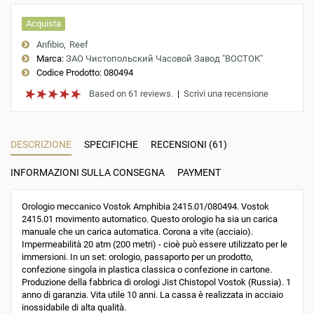
Acquista
Anfibio
Reef
Marca:
ЗАО Чистопольский Часовой Завод "ВОСТОК"
Codice Prodotto:
080494
Based on 61 reviews.
|
Scrivi una recensione
DESCRIZIONE
SPECIFICHE
RECENSIONI (61)
INFORMAZIONI SULLA CONSEGNA
PAYMENT
Orologio meccanico Vostok Amphibia 2415.01/080494. Vostok
2415.01 movimento automatico. Questo orologio ha sia un carica
manuale che un carica automatica. Corona a vite (acciaio).
Impermeabilità 20 atm (200 metri) - cioè può essere utilizzato per le
immersioni. In un set: orologio, passaporto per un prodotto,
confezione singola in plastica classica o confezione in cartone.
Produzione della fabbrica di orologi Jist Chistopol Vostok (Russia). 1
anno di garanzia. Vita utile 10 anni. La cassa è realizzata in acciaio
inossidabile di alta qualità.