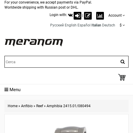
For your convenience, we accept payments via PayPal.
Worldwide shipping with Russian post or DHL.
Login with:
|
Account
Русский
English
Español
Italian
Deutsch
$
Menu
Home
»
Anfibio
»
Reef
»
Amphibia 2415.01/080494