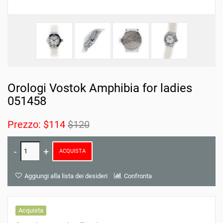
Orologi Vostok Amphibia for ladies
051458
Prezzo:
$114
$120
ACQUISTA
Aggiungi alla lista dei desideri
Confronta
Acquista