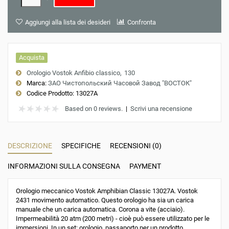
Aggiungi alla lista dei desideri
Confronta
Acquista
Orologio Vostok Anfibio classico
130
Marca:
ЗАО Чистопольский Часовой Завод "ВОСТОК"
Codice Prodotto:
13027A
Based on 0 reviews.
|
Scrivi una recensione
DESCRIZIONE
SPECIFICHE
RECENSIONI (0)
INFORMAZIONI SULLA CONSEGNA
PAYMENT
Orologio meccanico Vostok Amphibian Classic 13027A. Vostok
2431 movimento automatico. Questo orologio ha sia un carica
manuale che un carica automatica. Corona a vite (acciaio).
Impermeabilità 20 atm (200 metri) - cioè può essere utilizzato per le
immersioni. In un set: orologio, passaporto per un prodotto,