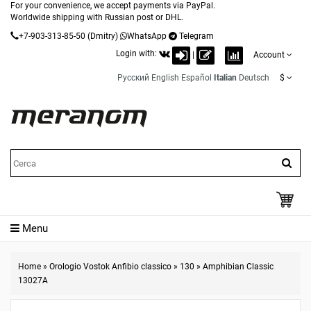
For your convenience, we accept payments via PayPal.
Worldwide shipping with Russian post or DHL.
+7-903-313-85-50
(Dmitry)
WhatsApp
Telegram
Login with:
|
Account
Русский
English
Español
Italian
Deutsch
$
Menu
Home
»
Orologio Vostok Anfibio classico
»
130
»
Amphibian Classic
13027A