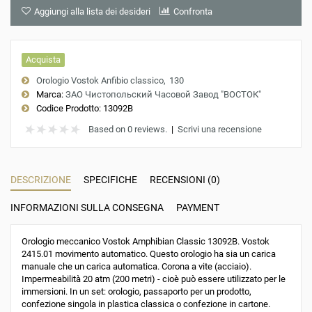
Aggiungi alla lista dei desideri
Confronta
Acquista
Orologio Vostok Anfibio classico
130
Marca:
ЗАО Чистопольский Часовой Завод "ВОСТОК"
Codice Prodotto:
13092B
Based on 0 reviews.
|
Scrivi una recensione
DESCRIZIONE
SPECIFICHE
RECENSIONI (0)
INFORMAZIONI SULLA CONSEGNA
PAYMENT
Orologio meccanico Vostok Amphibian Classic 13092B. Vostok
2415.01 movimento automatico. Questo orologio ha sia un carica
manuale che un carica automatica. Corona a vite (acciaio).
Impermeabilità 20 atm (200 metri) - cioè può essere utilizzato per le
immersioni. In un set: orologio, passaporto per un prodotto,
confezione singola in plastica classica o confezione in cartone.