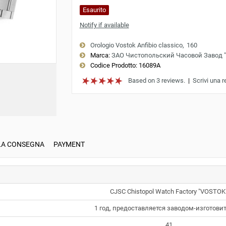
Esaurito
Notify if available
Orologio Vostok Anfibio classico
160
Marca:
ЗАО Чистопольский Часовой Завод 
Codice Prodotto:
16089A
Based on 3 reviews.
|
Scrivi una 
LA CONSEGNA
PAYMENT
CJSC Chistopol Watch Factory "VOSTOK
1 год, предоставляется заводом-изготови
41