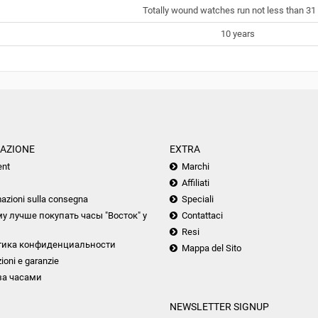
Totally wound watches run not less than 31 
10 years
AZIONE
EXTRA
nt
Marchi
Affiliati
azioni sulla consegna
Speciali
у лучше покупать часы "Восток" у
Contattaci
Resi
тика конфиденциальности
Mappa del Sito
ioni e garanzie
за часами
NEWSLETTER SIGNUP