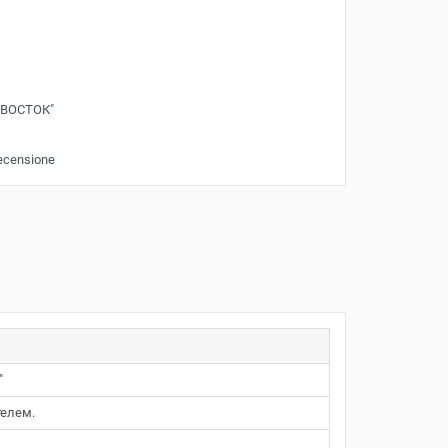
"ВОСТОК"
recensione
"
телем.