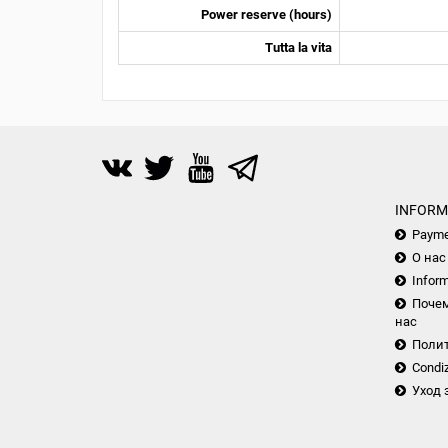
Power reserve (hours)
Tutta la vita
INFORM
Payme
О нас
Inform
Почем
нас
Поли
Condiz
Уход 