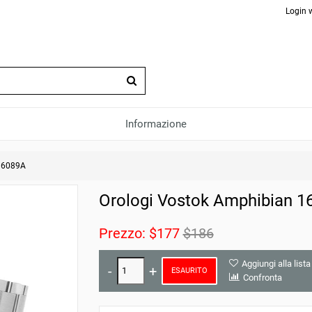
Login 
Informazione
16089A
Orologi Vostok Amphibian 1
Prezzo:
$177
$186
Aggiungi alla lista
ESAURITO
Confronta