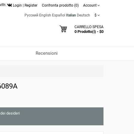
with:
Login
|
Register
Confronta prodotto (0)
Account
Русский
English
Español
Italian
Deutsch
$
CARRELLO SPESA
0 Prodotto(i) - $0
Recensioni
6089A
 dei desideri