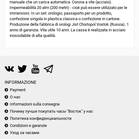
manuale che un carica automatica. Corona a vite (acciaio).
Impermeabilità 20 atm (200 metri) - cioè può essere utilizzato per le
immersioni. In un set: orologio, passaporto per un prodotto,
confezione singola in plastica classica o confezione in cartone.
Produzione della fabbrica di orologi Jist Chistopol Vostok (Russia). 1
anno di garanzia. Vita utile 10 anni. La cassa è realizzata in acciaio
inossidabile di alta qualità.
INFORMAZIONE
Payment
О нас
Informazioni sulla consegna
Почему лучше покупать часы "Восток" у нас
Политика конфиденциальности
Condizioni e garanzie
Уход за часами