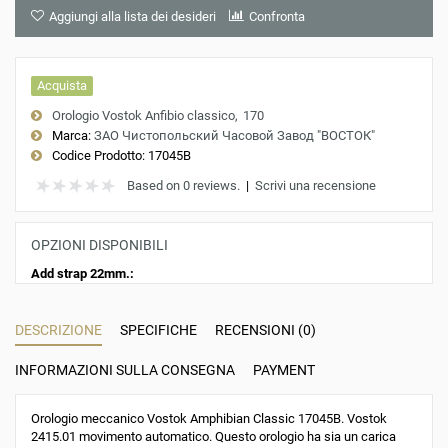
Aggiungi alla lista dei desideri
Confronta
Acquista
Orologio Vostok Anfibio classico
170
Marca:
ЗАО Чистопольский Часовой Завод "ВОСТОК"
Codice Prodotto:
17045B
Based on 0 reviews.
|
Scrivi una recensione
OPZIONI DISPONIBILI
Add strap 22mm.:
DESCRIZIONE
SPECIFICHE
RECENSIONI (0)
INFORMAZIONI SULLA CONSEGNA
PAYMENT
Orologio meccanico Vostok Amphibian Classic 17045B. Vostok
2415.01 movimento automatico. Questo orologio ha sia un carica